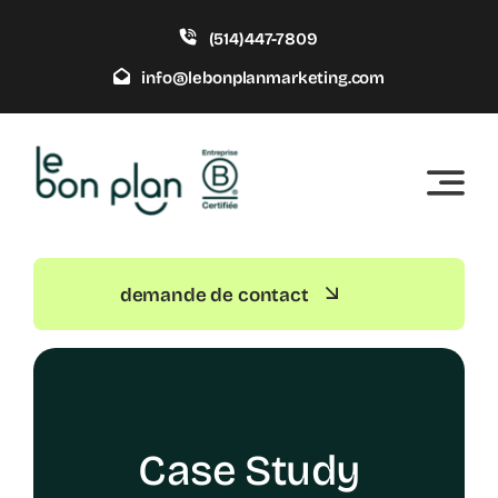
Skip
(514)447-7809
to
content
info@lebonplanmarketing.com
demande de contact
Case Study