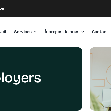
com
eil
Services
À propos de nous
Contact
loyers