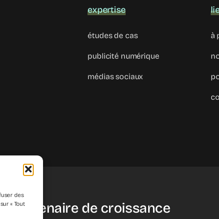
expertise
li
études de cas
à 
publicité numérique
no
médias sociaux
po
co
fuser des
re partenaire de croissance
sur « Tout