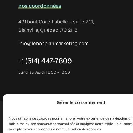
nos coordonnées
491 boul. Curé-Labelle – suite 201,
Blainville, Québec, J7C 2H5
info@lebonplanmarketing.com
+1 (514) 447-7809
Lundi au Jeudi | 9:00 – 16:00
Gérer le consentement
Nous utilisons des cookies pour améliorer votre expérience de navigation, dif
vot
publicités ou des contenus personnalisés et analyser notre trafic. En cliquant 
accepter », vous consentez à notre utilisation des cookies.