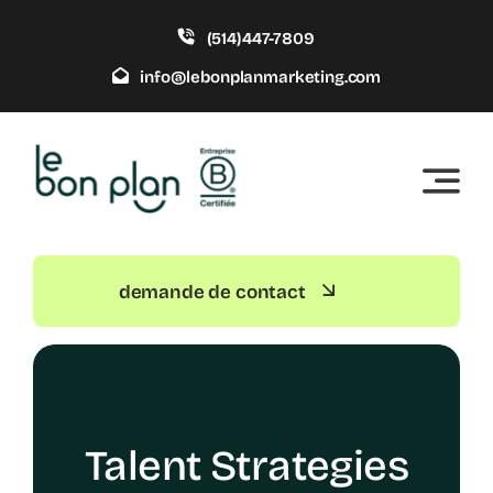
Skip
(514)447-7809
to
content
info@lebonplanmarketing.com
demande de contact
Talent Strategies