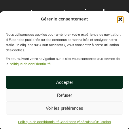
votre partenaire de
Gérer le consentement
croissance
Nous utilisons des cookies pour améliorer votre expérience de navigation,
diffuser des publicités ou des contenus personnalisés et analyser notre
trafic. En cliquant sur « Tout accepter », vous consentez à notre utilisation
des cookies.
débuter
En poursuivant votre navigation sur le site, vous consentez aux termes de
la
politique de confidentialité
.
Accepter
2026 - Agence Le Bon Plan - Tous droits réservés 2026
Refuser
Voir les préférences
Politique de confidentialité
Conditions générales d’utilisation