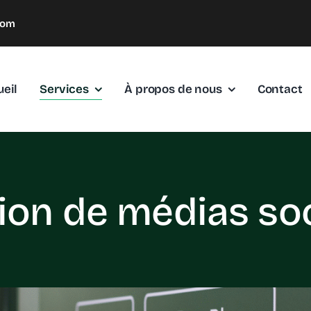
com
eil
Services
À propos de nous
Contact
ion de médias so