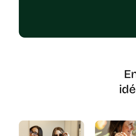
En
id