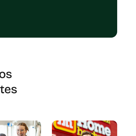
vos
tes