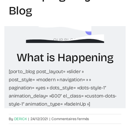
Blog
OUR BLOG
What is Happening
[porto_blog post_layout= »slider »
post_style= »modern » navigation= » »
pagination= »yes » dots_style= »dots-style-1″
animation_delay= »600″ el_class= »custom-dots-
style-1″ animation_type= »fadeInUp »]
sur
By
DERICK
|
24/12/2021
|
Commentaires fermés
Startup