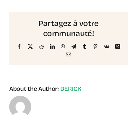
Agency
–
Blog
Partagez à votre
communauté!
Facebook
X
Reddit
LinkedIn
WhatsApp
Telegram
Tumblr
Pinterest
Vk
Xing
Email
About the Author:
DERICK