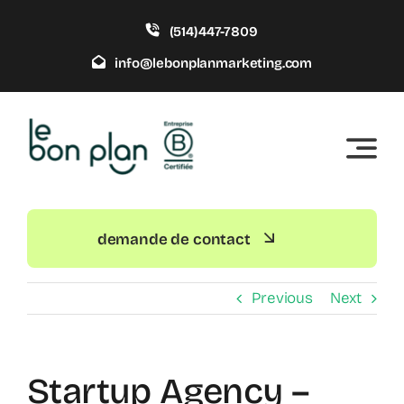
Skip
(514)447-7809
to
content
info@lebonplanmarketing.com
demande de contact
Previous
Next
Startup Agency –