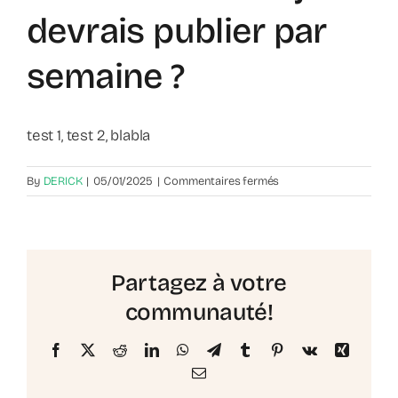
devrais publier par
semaine ?
test 1, test 2, blabla
sur
By
DERICK
|
05/01/2025
|
Commentaires fermés
Combien
de
fois
je
Partagez à votre
devrais
publier
communauté!
par
semaine
Facebook
X
Reddit
LinkedIn
WhatsApp
Telegram
Tumblr
Pinterest
Vk
Xing
?
Email