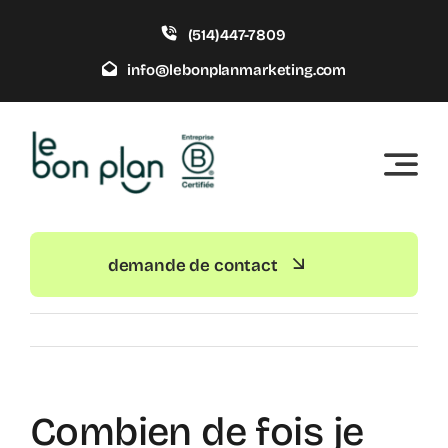
Skip
(514)447-7809
to
content
info@lebonplanmarketing.com
demande de contact
Combien de fois je