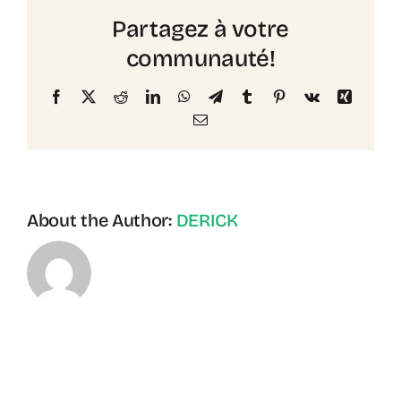
le
Partagez à votre
processus
de
communauté!
collaboration?
Facebook
X
Reddit
LinkedIn
WhatsApp
Telegram
Tumblr
Pinterest
Vk
Xing
Email
About the Author:
DERICK