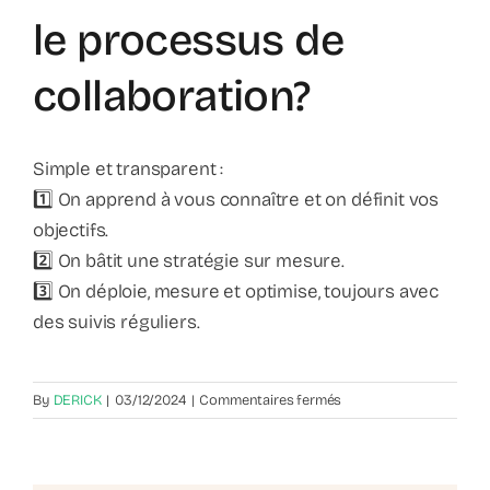
le processus de
collaboration?
Simple et transparent :
1️⃣ On apprend à vous connaître et on définit vos
objectifs.
2️⃣ On bâtit une stratégie sur mesure.
3️⃣ On déploie, mesure et optimise, toujours avec
des suivis réguliers.
sur
By
DERICK
|
03/12/2024
|
Commentaires fermés
Comment
se
déroule