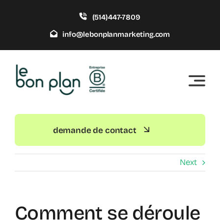
Skip
(514)447-7809
to
content
info@lebonplanmarketing.com
demande de contact
Next
Comment se déroule