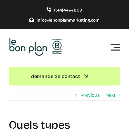
Skip
(514)447-7809
to
content
info@lebonplanmarketing.com
demande de contact
Previous
Next
Quels types