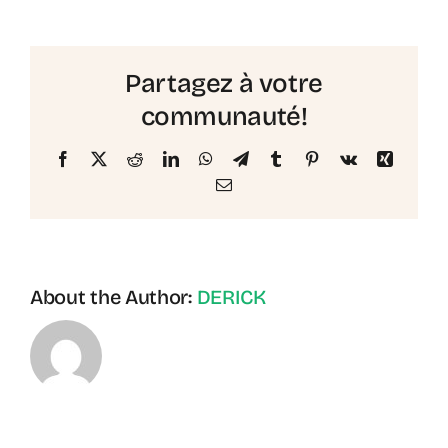
types
d’entreprises
accompagnons-
Partagez à votre
nous?
communauté!
Facebook
X
Reddit
LinkedIn
WhatsApp
Telegram
Tumblr
Pinterest
Vk
Xing
Email
About the Author:
DERICK