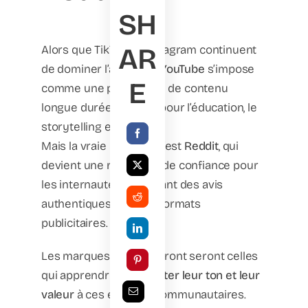
SH
AR
Alors que TikTok et Instagram continuent
de dominer l’attention,
YouTube
s’impose
E
comme une plateforme de contenu
longue durée, parfaite pour l’éducation, le
storytelling et le SEO.
Mais la vraie surprise, c’est
Reddit
, qui
devient une référence de confiance pour
les internautes cherchant des avis
authentiques, loin des formats
publicitaires.
Les marques qui réussiront seront celles
qui apprendront à
adapter leur ton et leur
valeur
à ces espaces communautaires.