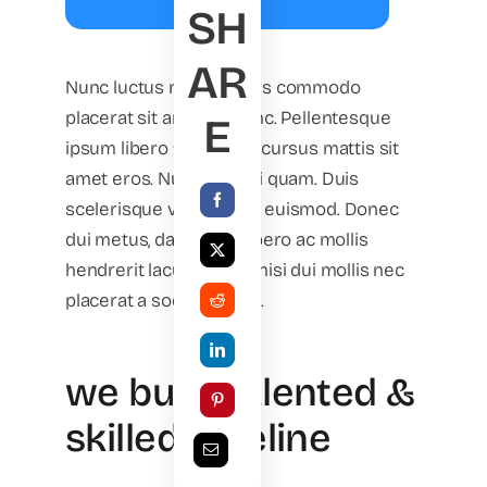
SH
AR
Nunc luctus nibh a purus commodo
placerat sit amet ac nunc. Pellentesque
E
ipsum libero feugiat eu cursus mattis sit
amet eros. Nulla quis mi quam. Duis
scelerisque vestibulum euismod. Donec
dui metus, dapibus in libero ac mollis
hendrerit lacus. Donec nisi dui mollis nec
placerat a sodales diam.
we build talented &
skilled pipeline