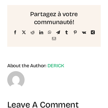
Partagez à votre
communauté!
Facebook
X
Reddit
LinkedIn
WhatsApp
Telegram
Tumblr
Pinterest
Vk
Xing
Email
About the Author:
DERICK
Leave A Comment