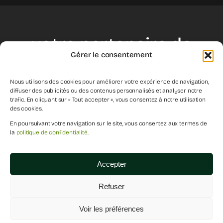
votre partenaire de
Gérer le consentement
croissance
Nous utilisons des cookies pour améliorer votre expérience de navigation,
diffuser des publicités ou des contenus personnalisés et analyser notre
trafic. En cliquant sur « Tout accepter », vous consentez à notre utilisation
des cookies.
débuter
En poursuivant votre navigation sur le site, vous consentez aux termes de
la
politique de confidentialité
.
Accepter
2026 - Agence Le Bon Plan - Tous droits réservés 2026
Refuser
Voir les préférences