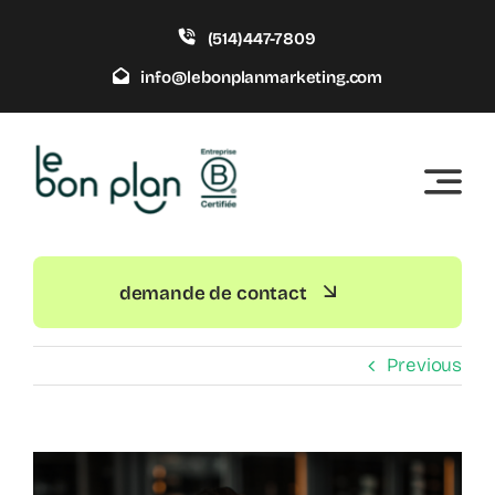
Skip
(514)447-7809
to
content
info@lebonplanmarketing.com
demande de contact
Previous
View